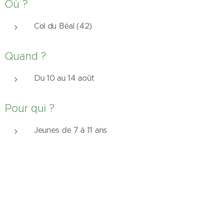
Où ?
Col du Béal (42)📍
Quand ?
Du 10 au 14 août 📅
Pour qui ?
Jeunes de 7 à 11 ans 👨‍🦱👩‍🦰