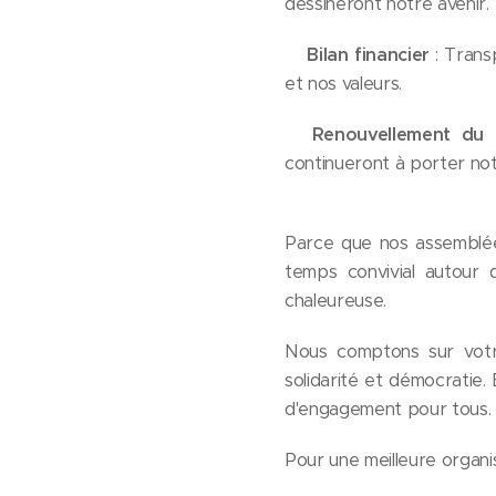
dessineront notre avenir.
💲​Bilan financier
: Trans
et nos valeurs.
🤝
Renouvellement du c
continueront à porter not
Parce que nos assemblée
temps convivial autour 
chaleureuse.
Nous comptons sur votre 
solidarité et démocratie.
d'engagement pour tous.
Pour une meilleure organ