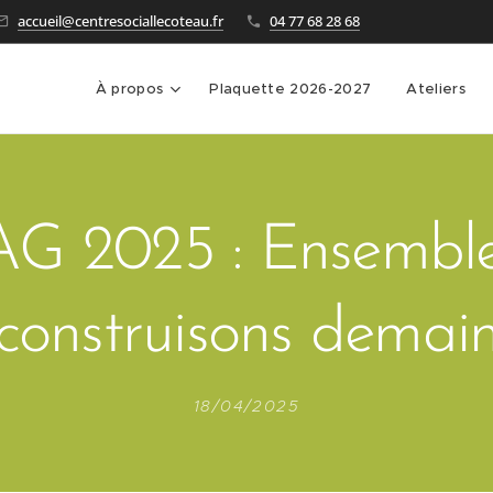
accueil@centresociallecoteau.fr
04 77 68 28 68
À propos
Plaquette 2026-2027
Ateliers
AG 2025 : Ensemble
construisons demai
18/04/2025