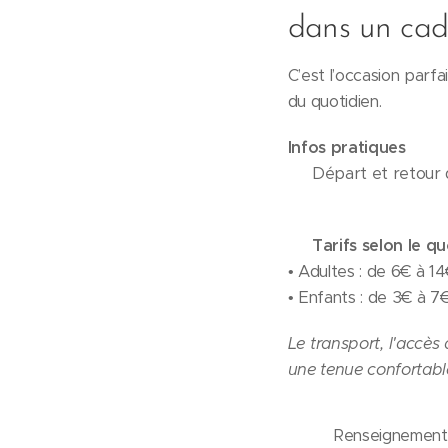
dans un cad
C’est l’occasion parfa
du quotidien.
Infos pratiques
🕘 Départ et retour d
💶 Tarifs selon le quo
• Adultes : de 6€ à 1
• Enfants : de 3€ à 7
Le transport, l'accès 
une tenue confortable,
📞 Renseignements 