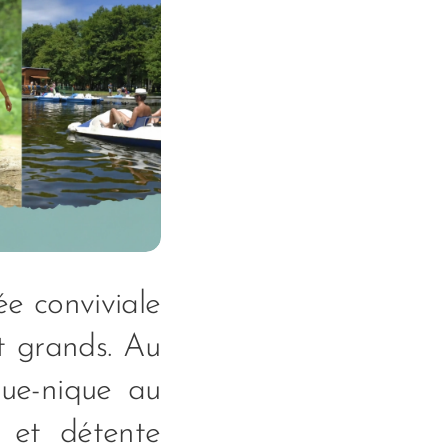
ée conviviale
et grands. Au
que-nique au
s et détente