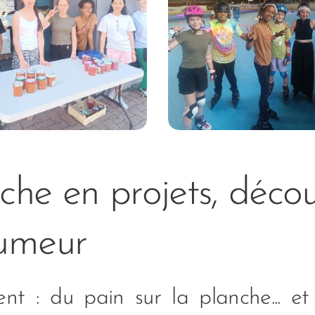
iche en projets, décou
umeur
t : du pain sur la planche... et