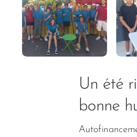
Un été r
bonne h
Autofinancemen