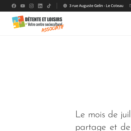
3 rue Auguste Gelin - Le Coteau
Le mois de jui
partage et de