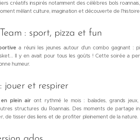
iers créatifs inspirés notamment des célèbres bols roannais,
ment mêlant culture, imagination et découverte de l'histoire 
eam : sport, pizza et fun
portive
a réuni les jeunes autour d'un combo gagnant : pi
sket… Il y en avait pour tous les goûts ! Cette soirée a per
 bonne humeur.
: jouer et respirer
 en plein air
ont rythmé le mois : balades, grands jeu
utres structures du Roannais. Des moments de partage ino
, de tisser des liens et de profiter pleinement de la nature.
rsion ados