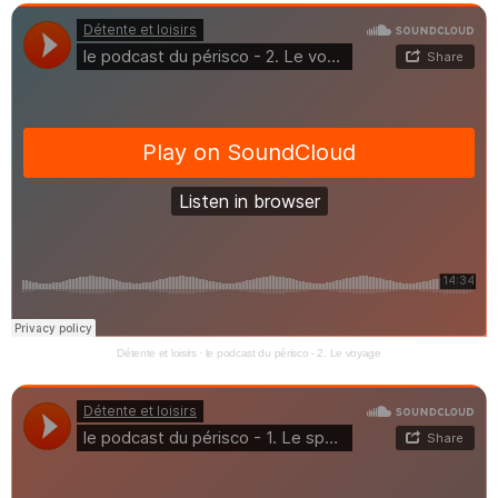
Détente et loisirs
·
le podcast du périsco - 2. Le voyage