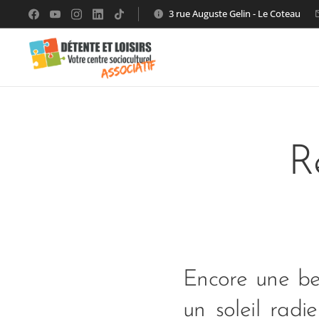
3 rue Auguste Gelin - Le Coteau
R
Encore une bel
un soleil radi