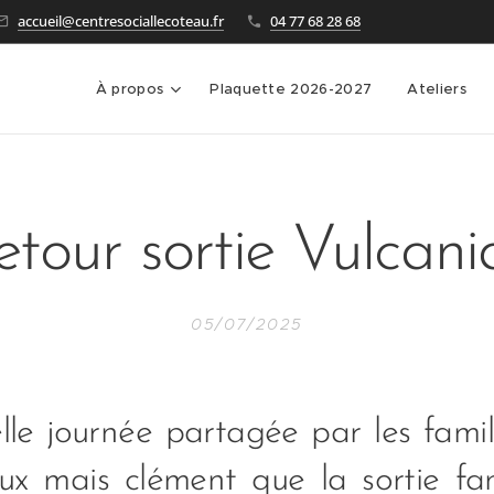
accueil@centresociallecoteau.fr
04 77 68 28 68
À propos
Plaquette 2026-2027
Ateliers
etour sortie Vulcania
05/07/2025
le journée partagée par les famill
eux mais clément que la sortie fa