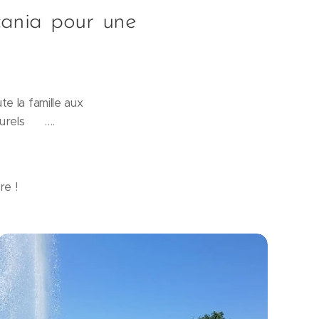
lcania pour une
te la famille aux
urels ⛰️ ….
re ! 🤩