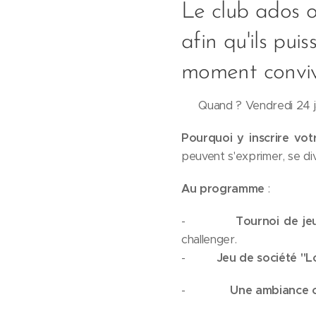
Le club ados or
afin qu'ils pui
moment convivi
📅 Quand ? Vendredi 24 j
Pourquoi y inscrire vo
peuvent s'exprimer, se div
Au programme
:
- 🎮⚽🎤
Tournoi de je
challenger.
- 🎲🐺
Jeu de société "
- 😆🤣😏
Une ambiance 