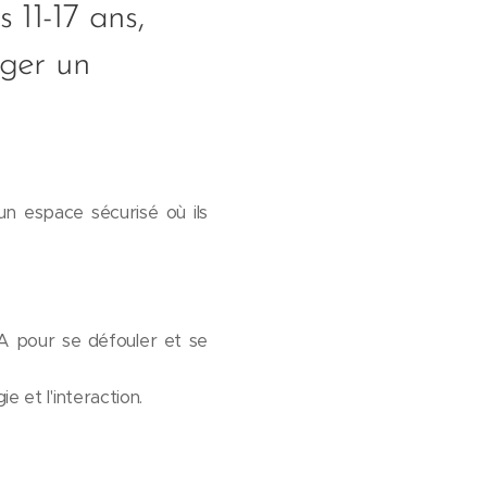
 11-17 ans,
ager un
un espace sécurisé où ils
A pour se défouler et se
e et l'interaction.