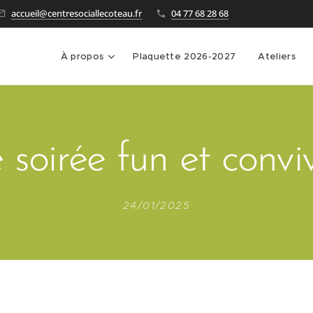
accueil@centresociallecoteau.fr
04 77 68 28 68
À propos
Plaquette 2026-2027
Ateliers
 soirée fun et conviv
24/01/2025