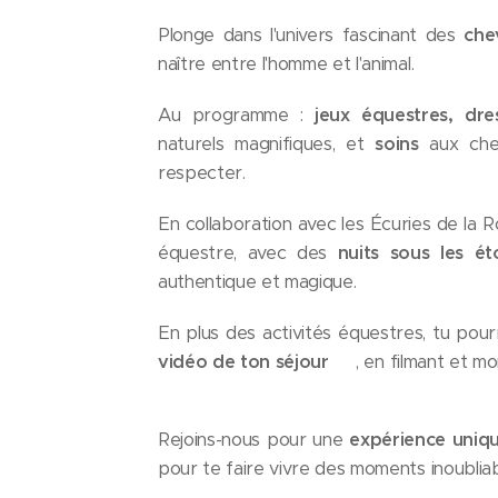
Plonge dans l'univers fascinant des
ch
naître entre l'homme et l'animal.
Au programme :
jeux équestres, dr
naturels magnifiques, et
soins
aux ch
respecter.
En collaboration avec les Écuries de la 
équestre, avec des
n
uits sous les é
authentique et magique.
En plus des activités équestres, tu pou
vidéo de ton séjour
📹
, en filmant et 
Rejoins-nous pour une
expérience uniq
pour te faire vivre des moments inoubliab