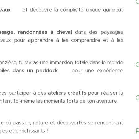
C
evaux
🐎
et découvre la complicité unique qui peut
essage, randonnées à cheval
dans des paysages
evaux pour apprendre à les comprendre et à les
Ronzière, tu vivras une immersion totale dans le monde
toiles dans un paddock
🌟 pour une expérience
rras participer à des
ateliers créatifs
pour réaliser la
montant toi-même les moments forts de ton aventure.
ue
où passion, nature et découvertes se rencontrent
P
les et enrichissants !