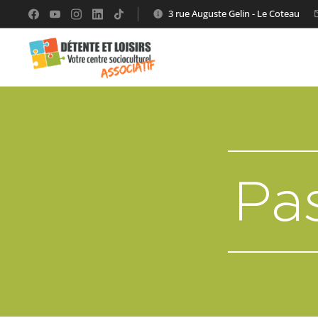
3 rue Auguste Gelin - Le Coteau
Pas