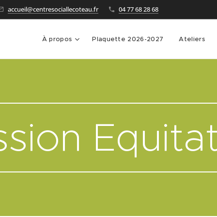
accueil@centresociallecoteau.fr
04 77 68 28 68
À propos
Plaquette 2026-2027
Ateliers
sion Equita