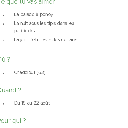
e que tu vas aimer
😍
La balade à poney
La nuit sous les tipis dans les
paddocks
La joie d'être avec les copains
Où ?
Chadeleuf (63) 📍
Quand ?
Du 18 au 22 août 📅
our qui ?