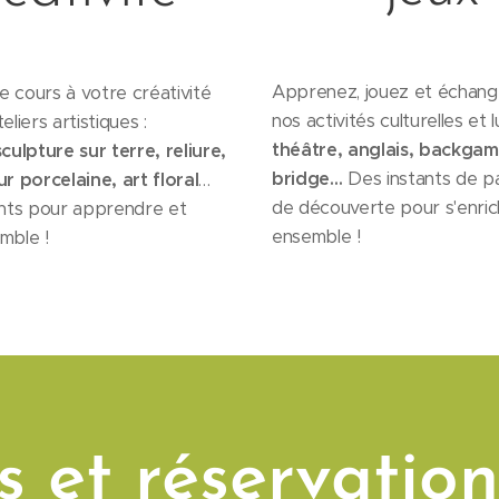
Apprenez, jouez et échang
re cours à votre créativité
nos activités culturelles et l
eliers artistiques :
théâtre, anglais, backga
culpture sur terre, reliure,
bridge…
Des instants de p
r porcelaine, art floral
…
de découverte pour s'enric
ts pour apprendre et
ensemble !
mble !
s et réservation