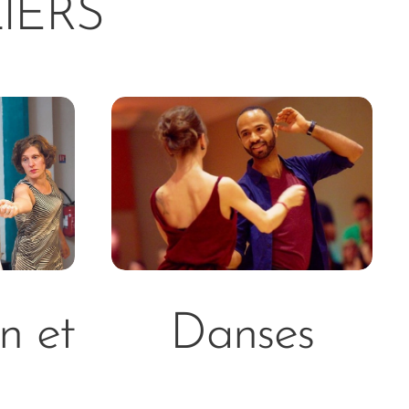
IERS
Danses
n et