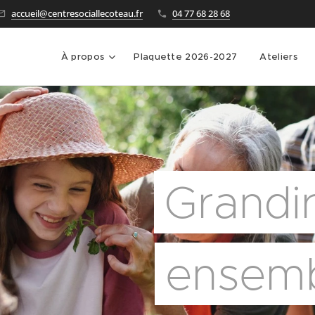
accueil@centresociallecoteau.fr
04 77 68 28 68
À propos
Plaquette 2026-2027
Ateliers
Grandir
ensemb