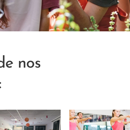
de nos
: