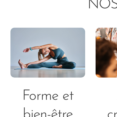
NOS
Forme et
bien-être
c