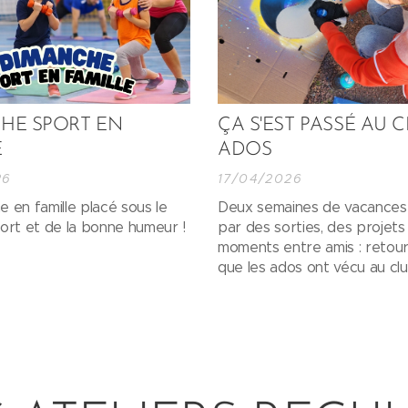
HE SPORT EN
ÇA S'EST PASSÉ AU 
E
ADOS
26
17/04/2026
 en famille placé sous le
Deux semaines de vacances
ort et de la bonne humeur !
par des sorties, des projets
moments entre amis : retour
que les ados ont vécu au cl
pendant les vacances de pr