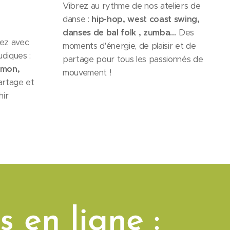
Vibrez au rythme de nos ateliers de
danse :
hip-hop, west coast swing,
d
anses de bal folk
, zumba…
Des
ez avec
moments d'énergie, de plaisir et de
udiques :
partage pour tous les passionnés de
mmon,
mouvement !
artage et
hir
s en ligne :