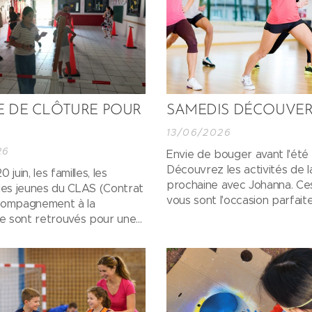
E DE CLÔTURE POUR
SAMEDIS DÉCOUVE
13/06/2026
26
Envie de bouger avant l'été
Découvrez les activités de l
 juin, les familles, les
prochaine avec Johanna. Ce
les jeunes du CLAS (Contrat
vous sont l'occasion parfait
compagnement à la
découvrir les activités de l
se sont retrouvés pour une
saison, de rencontrer d'autr
viviale marquant la fin d'une
participants et de partage
e en découvertes, en
agréable ensemble.
ges et en réussites.