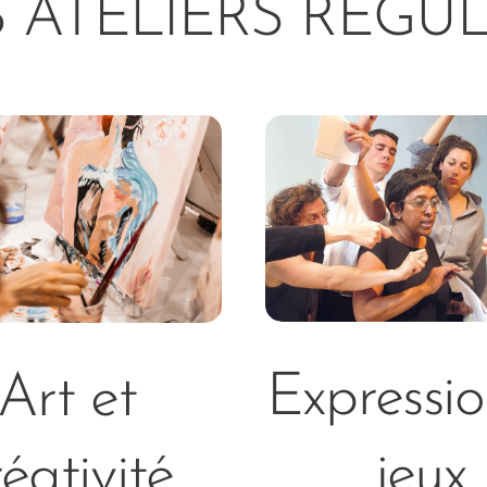
 ATELIERS REGUL
Expressio
Art et
jeux
réativité