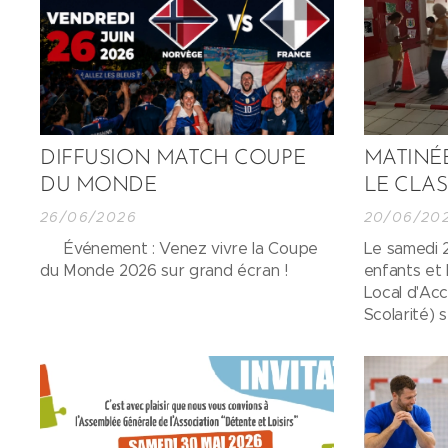
DIFFUSION MATCH COUPE
MATINÉ
DU MONDE
LE CLAS
26/06/2026
20/06/20
🏆 Événement : Venez vivre la Coupe
Le samedi 20
du Monde 2026 sur grand écran !
enfants et 
Local d'Ac
Scolarité) 
matinée con
année rich
apprentissa