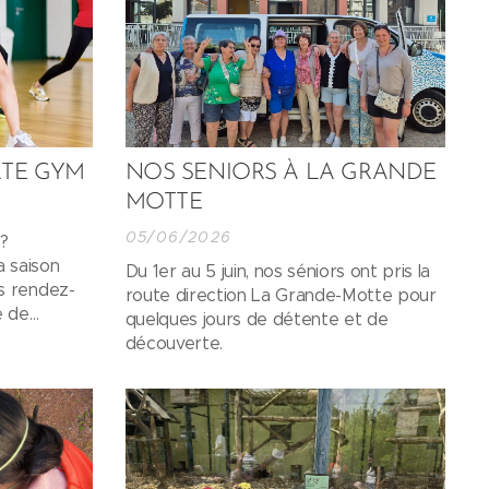
RTE GYM
NOS SENIORS À LA GRANDE
MOTTE
05/06/2026
 ?
a saison
Du 1er au 5 juin, nos séniors ont pris la
s rendez-
route direction La Grande-Motte pour
e de
quelques jours de détente et de
a prochaine
découverte.
es
r un moment